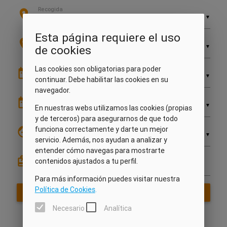
Recogida
location_on
▼
Esta página requiere el uso
Devolución
location_on
▼
de cookies
Las cookies son obligatorias para poder
Recogida
date_range
▼
continuar. Debe habilitar las cookies en su
navegador.
Devolución
date_range
▼
En nuestras webs utilizamos las cookies (propias
y de terceros) para asegurarnos de que todo
Edad conductor
face
funciona correctamente y darte un mejor
▼
servicio. Además, nos ayudan a analizar y
entender cómo navegas para mostrarte
card_giftcard
Cód. Promocional
contenidos ajustados a tu perfil.
Para más información puedes visitar nuestra
Política de Cookies
.
VER DISPONIBILIDAD
search
Necesario
Analítica